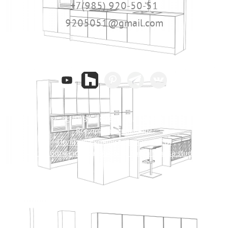
+7(985) 920-50-51
9205051@gmail.com
ПРИСОЕДИНЯЙСЯ:
© 1989-2026. Giulia Novars
Все права защищены
Политика конфиденциальности
Разработка и продвижение сайта Sinitsa.studio